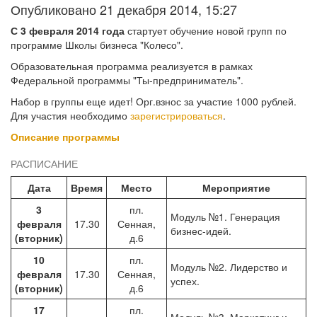
Опубликовано 21 декабря 2014, 15:27
С 3 февраля 2014 года
стартует обучение новой групп по
программе Школы бизнеса "Колесо".
Образовательная программа реализуется в рамках
Федеральной программы "Ты-предприниматель".
Набор в группы еще идет! Орг.взнос за участие 1000 рублей.
Для участия необходимо
зарегистрироваться
.
Описание программы
РАСПИСАНИЕ
Дата
Время
Место
Мероприятие
3
пл.
Модуль №1. Генерация
февраля
17.30
Сенная,
бизнес-идей.
(вторник)
д.6
10
пл.
Модуль №2. Лидерство и
февраля
17.30
Сенная,
успех.
(вторник)
д.6
17
пл.