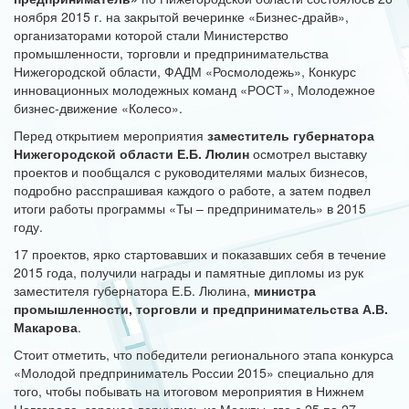
ноября 2015 г. на закрытой вечеринке «Бизнес-драйв»,
организаторами которой стали Министерство
промышленности, торговли и предпринимательства
Нижегородской области, ФАДМ «Росмолодежь», Конкурс
инновационных молодежных команд «РОСТ», Молодежное
бизнес-движение «Колесо».
Перед открытием мероприятия
заместитель губернатора
Нижегородской области Е.Б. Люлин
осмотрел выставку
проектов и пообщался с руководителями малых бизнесов,
подробно расспрашивая каждого о работе, а затем подвел
итоги работы программы «Ты – предприниматель» в 2015
году.
17 проектов, ярко стартовавших и показавших себя в течение
2015 года, получили награды и памятные дипломы из рук
заместителя губернатора Е.Б. Люлина,
министра
промышленности, торговли и предпринимательства А.В.
Макарова
.
Стоит отметить, что победители регионального этапа конкурса
«Молодой предприниматель России 2015» специально для
того, чтобы побывать на итоговом мероприятия в Нижнем
Новгороде, заранее вернулись из Москвы, где с 25 по 27