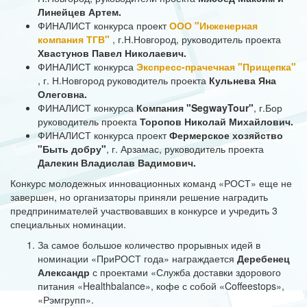
Линейцев Артем.
ФИНАЛИСТ конкурса проект
ООО "Инженерная
компания ТГВ"
, г.Н.Новгород, руководитель проекта
Хвастунов Павел Николаевич.
ФИНАЛИСТ конкурса
Экспресс-прачечная "Прищепка"
, г. Н.Новгород руководитель проекта
Кульнева Яна
Олеговна.
ФИНАЛИСТ конкурса
Компания "SegwayTour"
, г.Бор
руководитель проекта
Торопов Николай Михайлович.
ФИНАЛИСТ конкурса проект
Фермерское хозяйство
"Быть добру"
, г. Арзамас, руководитель проекта
Далекин Владислав Вадимович.
Конкурс молодежных инновационных команд «РОСТ» еще не
завершен, но организаторы приняли решение наградить
предпринимателей участвовавших в конкурсе и учредить 3
специальных номинации.
За самое большое количество прорывных идей в
номинации «ПриРОСТ года» награждается
Деребенец
Александр
с проектами «Служба доставки здорового
питания «Healthbalance», кофе с собой «Coffeestops»,
«Рэмгрупп».