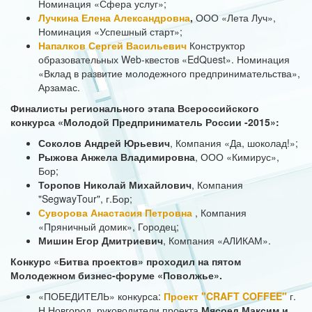
Номинация «Сфера услуг»;
Лучкина Елена Александровна
,
ООО «Лета Луч»,
Номинация «Успешный старт»;
Напалков Сергей Васильевич
Конструктор
образовательных Web-квестов «EdQuest». Номинация
«Вклад в развитие молодежного предпринимательства»,
Арзамас.
Финалисты регионального этапа Всероссийского
конкурса «Молодой Предприниматель России -2015»:
Соколов Андрей Юрьевич
, Компания «Да, шоколад!»;
Рыжова Анжела Владимировна
, ООО «Кимирус»,
Бор;
Торопов Николай Михайлович
, Компания
"SegwayTour", г.Бор;
Суворова Анастасия Петровна
, Компания
«Пряничный домик», Городец;
Мишин Егор Дмитриевич
, Компания «АЛИКАМ».
Конкурс «Битва проектов» проходил на пятом
Молодежном бизнес-форуме «Поволжье».
«ПОБЕДИТЕЛЬ» конкурса:
Проект "CRAFT COFFEE"
г.
Н.Новгород, руководители проекта
Мясоед Максим и