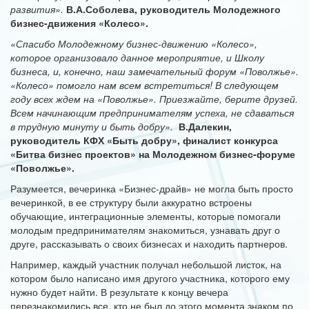
развития».
В.А.Соболева, руководитель Молодежного
бизнес-движения «Колесо».
«Спасибо Молодежному бизнес-движению «Колесо»,
которое организовало данное мероприятие, и Школу
бизнеса, и, конечно, наш замечательный форум «Поволжье».
«Колесо» помогло нам всем встретиться! В следующем
году всех ждем на «Поволжье». Приезжайте, берите друзей.
Всем начинающим предпринимателям успеха, не сдаваться
в трудную минуту и быть добру».
В.Далекин,
руководитель КФХ «Быть добру», финалист конкурса
«Битва бизнес проектов» на Молодежном бизнес-форуме
«Поволжье».
Разумеется, вечеринка «Бизнес-драйв» не могла быть просто
вечеринкой, в ее структуру были аккуратно встроены
обучающие, интеграционные элементы, которые помогали
молодым предпринимателям знакомиться, узнавать друг о
друге, рассказывать о своих бизнесах и находить партнеров.
Например, каждый участник получал небольшой листок, на
котором было написано имя другого участника, которого ему
нужно будет найти. В результате к концу вечера
перезнакомились все, кто не был до этого момента знаком по