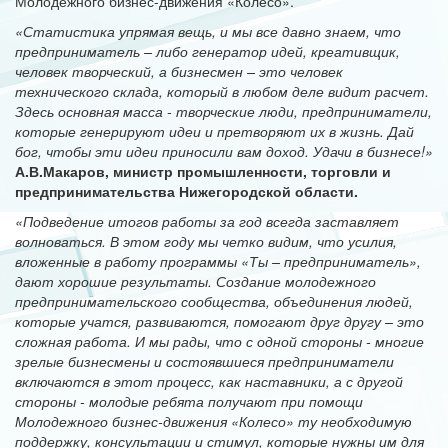
Молодежного бизнес-движения «Колесо».
«Статистика упрямая вещь, и мы все давно знаем, что
предприниматель – либо генератор идей, креативщик,
человек творческий, а бизнесмен – это человек
технического склада, который в любом деле видит расчет.
Здесь основная масса - творческие люди, предприниматели,
которые генерируют идеи и претворяют их в жизнь. Дай
бог, чтобы эти идеи приносили вам доход. Удачи в бизнесе!»
А.В.Макаров, министр промышленности, торговли и
предпринимательства Нижегородской области.
«Подведение итогов работы за год всегда заставляет
волноваться. В этом году мы четко видим, что усилия,
вложенные в работу программы «Ты – предприниматель»,
дают хорошие результаты. Создание молодежного
предпринимательского сообщества, объединения людей,
которые учатся, развиваются, помогают друг другу – это
сложная работа. И мы рады, что с одной стороны - многие
зрелые бизнесмены и состоявшиеся предприниматели
включаются в этот процесс, как наставники, а с другой
стороны - молодые ребята получают при помощи
Молодежного бизнес-движения «Колесо» ту необходимую
поддержку, консультации и стимул, которые нужны им для